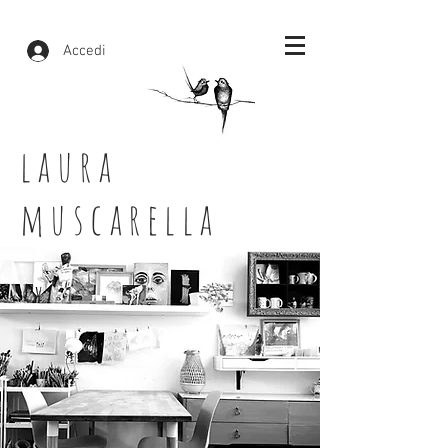
Accedi
laura
muscarella