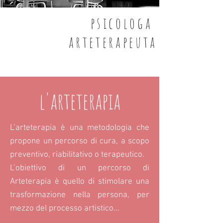
psicologa
arteterapeuta
l'arteterapia
L’arteterapia è una metodologia che
propone un percorso di cura, a scopo
preventivo, riabilitativo o terapeutico.
L’obiettivo di un percorso di
Arteterapia è quello di stimolare una
trasformazione nella persona, per
mezzo del processo artistico...