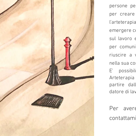
persone pe
per creare 
l'artet
emergere conf
sul lavoro 
per comuni
riuscire a 
nella sua co
E' possibi
Arteterapi
partire da
datore di la
Per avere
contattam