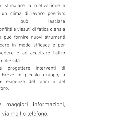
r stimolare la motivazione e
un clima di lavoro positivo:
erapia può lasciare
litti e vissuti di fatica o ansia
e può fornire nuovi strumenti
care in modo efficace e per
vedere e ad accettare l'altro
mplessità.
le progettare interventi di
a Breve in piccolo gruppo, a
lle esigenze del team e del
voro.
 maggiori informazioni,
i via
mail
o
telefono
.